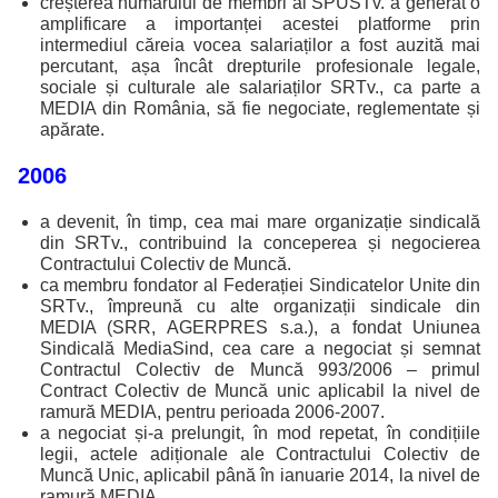
creșterea numărului de membri ai SPUSTv. a generat o
amplificare a importanței acestei platforme prin
intermediul căreia vocea salariaților a fost auzită mai
percutant, așa încât drepturile profesionale legale,
sociale și culturale ale salariaților SRTv., ca parte a
MEDIA din România, să fie negociate, reglementate și
apărate.
2006
a devenit, în timp, cea mai mare organizație sindicală
din SRTv., contribuind la conceperea și negocierea
Contractului Colectiv de Muncă.
ca membru fondator al Federației Sindicatelor Unite din
SRTv., împreună cu alte organizații sindicale din
MEDIA (SRR, AGERPRES s.a.), a fondat Uniunea
Sindicală MediaSind, cea care a negociat și semnat
Contractul Colectiv de Muncă 993/2006 – primul
Contract Colectiv de Muncă unic aplicabil la nivel de
ramură MEDIA, pentru perioada 2006-2007.
a negociat și-a prelungit, în mod repetat, în condițiile
legii, actele adiționale ale Contractului Colectiv de
Muncă Unic, aplicabil până în ianuarie 2014, la nivel de
ramură MEDIA.