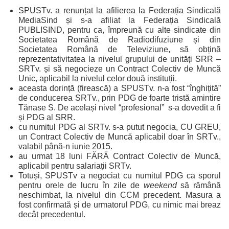
SPUSTv. a renunțat la afilierea la Federația Sindicală
MediaSind și s-a afiliat la Federația Sindicală
PUBLISIND, pentru ca, împreună cu alte sindicate din
Societatea Română de Radiodifuziune și din
Societatea Română de Televiziune, să obțină
reprezentativitatea la nivelul grupului de unități SRR –
SRTv. și să negocieze un Contract Colectiv de Muncă
Unic, aplicabil la nivelul celor două instituții.
aceasta dorință (firească) a SPUSTv. n-a fost “înghițită”
de conducerea SRTv., prin PDG de foarte tristă amintire
Tănase S. De același nivel “profesional” s-a dovedit a fi
și PDG al SRR.
cu numitul PDG al SRTv. s-a putut negocia, CU GREU,
un Contract Colectiv de Muncă aplicabil doar în SRTv.,
valabil până-n iunie 2015.
au urmat 18 luni FĂRĂ Contract Colectiv de Muncă,
aplicabil pentru salariații SRTv.
Totuși, SPUSTv a negociat cu numitul PDG ca sporul
pentru orele de lucru în zile de
weekend
să rămână
neschimbat, la nivelul din CCM precedent. Masura a
fost confirmată și de urmatorul PDG, cu nimic mai breaz
decât precedentul.