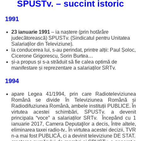
SPUSTv. – succint istoric
1991
23 ianuarie 1991
– ia naștere (prin hotărâre
judecătorească) SPUSTv. (Sindicatul pentru Unitatea
Salariaților din Televiziune).
la conducerea lui, s-au perindat, printre alții: Paul Șoloc,
Cicerone Grigorescu, Sorin Burtea…
și-a propus și s-a străduit să fie calea optimă de
manifestare și reprezentare a salariaților SRTv.
1994
apare Legea 41/1994, prin care Radioteleviziunea
Română se divide în Televiziunea Română și
Radiodifuziunea Română, ambele instituții PUBLICE. În
virtutea acestei schimbări, SPUSTv. a devenit
principala “voce” a salariaților SRTv. Începând cu 1
ianuarie 2017, Camera Deputaţilor a decis, între altele,
eliminarea taxei radio-tv.. În virtutea acestei decizii,
TVR
n-a mai fost PUBLICĂ, ci a devinit televiziune DE STAT.