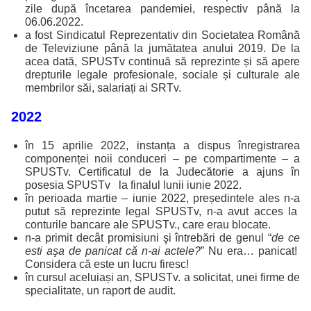
zile după încetarea pandemiei, respectiv până la
06.06.2022.
a fost Sindicatul Reprezentativ din Societatea Română
de Televiziune până la jumătatea anului 2019. De la
acea dată, SPUSTv continuă să reprezinte și să apere
drepturile legale profesionale, sociale și culturale ale
membrilor săi, salariați ai SRTv.
2022
în 15 aprilie 2022, instanța a dispus înregistrarea
componenței noii conduceri – pe compartimente – a
SPUSTv. Certificatul de la Judecătorie a ajuns în
posesia SPUSTv la finalul lunii iunie 2022.
în perioada martie – iunie 2022, președintele ales n-a
putut să reprezinte legal SPUSTv, n-a avut acces la
conturile bancare ale SPUSTv., care erau blocate.
n-a primit decât promisiuni şi întrebări de genul “
de ce
esti aşa de panicat că n-ai actele?
” Nu era… panicat!
Considera că este un lucru firesc!
în cursul aceluiași an, SPUSTv. a solicitat, unei firme de
specialitate, un raport de audit.