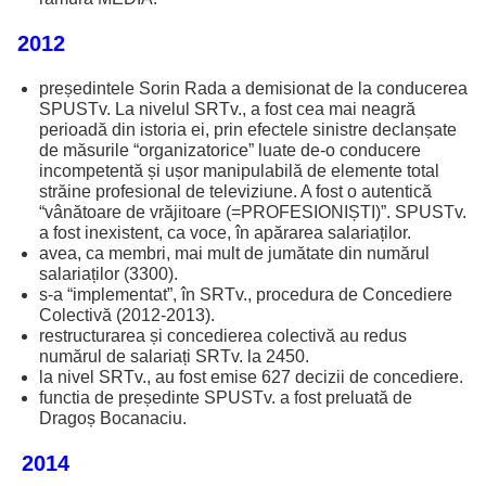
2012
președintele Sorin Rada a demisionat de la conducerea
SPUSTv. La nivelul SRTv., a fost cea mai neagră
perioadă din istoria ei, prin efectele sinistre declanșate
de măsurile “organizatorice” luate de-o conducere
incompetentă și ușor manipulabilă de elemente total
străine profesional de televiziune. A fost o autentică
“vânătoare de vrăjitoare (=PROFESIONIȘTI)”. SPUSTv.
a fost inexistent, ca voce, în apărarea salariaților.
avea, ca membri, mai mult de jumătate din numărul
salariaților (3300).
s-a “implementat”, în SRTv., procedura de Concediere
Colectivă (2012-2013).
restructurarea și concedierea colectivă au redus
numărul de salariați SRTv. la 2450.
la nivel SRTv., au fost emise 627 decizii de concediere.
functia de președinte SPUSTv. a fost preluată de
Dragoș Bocanaciu.
2014