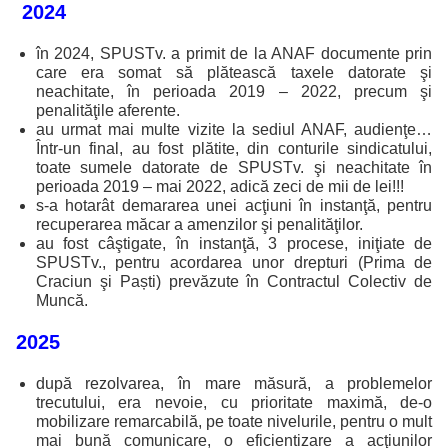
2024
în 2024, SPUSTv. a primit de la ANAF documente prin
care era somat să plătească taxele datorate şi
neachitate, în perioada 2019 – 2022, precum şi
penalităţile aferente.
au urmat mai multe vizite la sediul ANAF, audienţe…
Într-un final, au fost plătite, din conturile sindicatului,
toate sumele datorate de SPUSTv. şi neachitate în
perioada 2019 – mai 2022, adică zeci de mii de lei!!!
s-a hotarât demararea unei acţiuni în instanţă, pentru
recuperarea măcar a amenzilor şi penalităţilor.
au fost câştigate, în instanţă, 3 procese, iniţiate de
SPUSTv., pentru acordarea unor drepturi (Prima de
Craciun şi Paști) prevăzute în Contractul Colectiv de
Muncă.
2025
după rezolvarea, în mare măsură, a problemelor
trecutului, era nevoie, cu prioritate maximă, de-o
mobilizare remarcabilă, pe toate nivelurile, pentru o mult
mai bună comunicare, o eficientizare a acţiunilor