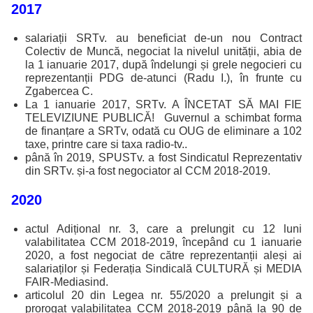
2017
salariații SRTv. au beneficiat de-un nou Contract
Colectiv de Muncă, negociat la nivelul unității, abia de
la 1 ianuarie 2017, după îndelungi și grele negocieri cu
reprezentanții PDG de-atunci (Radu I.), în frunte cu
Zgabercea C.
La 1 ianuarie 2017, SRTv. A ÎNCETAT SĂ MAI FIE
TELEVIZIUNE PUBLICĂ! Guvernul a schimbat forma
de finanțare a SRTv, odată cu OUG de eliminare a 102
taxe, printre care si taxa radio-tv..
până în 2019, SPUSTv. a fost Sindicatul Reprezentativ
din SRTv. și-a fost negociator al CCM 2018-2019.
2020
actul Adițional nr. 3, care a prelungit cu 12 luni
valabilitatea CCM 2018-2019, începând cu 1 ianuarie
2020, a fost negociat de către reprezentanții aleși ai
salariaților și Federația Sindicală CULTURĂ și MEDIA
FAIR-Mediasind.
articolul 20 din Legea nr. 55/2020 a prelungit și a
prorogat valabilitatea CCM 2018-2019 până la 90 de